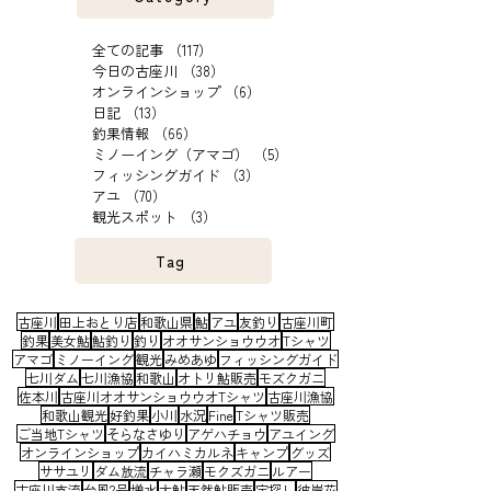
会へ。
特別天然記念物オオサンショウウオの研究発
表、見学会、交流会などを行う日本オオサン
ショウウオの会・朝来大会に参加！ オオサ
ンショウウオは古座川にもいます。古座川に
いるオオサンショウウオは朝来市から６０年
前に移入されたものです。
Category
全ての記事
（117）
117件の記事
今日の古座川
（38）
38件の記事
オンラインショップ
（6）
6件の記事
日記
（13）
13件の記事
釣果情報
（66）
66件の記事
ミノーイング（アマゴ）
（5）
5件の記事
フィッシングガイド
（3）
3件の記事
アユ
（70）
70件の記事
観光スポット
（3）
3件の記事
Tag