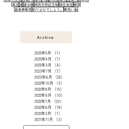
古座川
田上おとり店
和歌山県
鮎
アユ
友釣り
古座川町
釣果
美女鮎
鮎釣り
釣り
オオサンショウウオ
Tシャツ
アマゴ
ミノーイング
観光
みめあゆ
フィッシングガイド
七川ダム
七川漁協
和歌山
オトリ鮎販売
モズクガニ
佐本川
古座川オオサンショウウオTシャツ
古座川漁協
和歌山観光
好釣果
小川
水況
Fine
Tシャツ販売
ご当地Tシャツ
そらなさゆり
アゲハチョウ
アユイング
オンラインショップ
カイハミカルネ
キャンプ
グッズ
ササユリ
ダム放流
チャラ瀬
モクズガニ
ルアー
古座川支流
台風2号
増水
大鮎
天然鮎販売
宝探し
彼岸花
清流
滝
潜水橋
特別天然記念物
移住定住
解禁
遊漁券販売
釣りよかでしょう。
黄色い鮎
Archive
2025年5月
（1）
1件の記事
2025年4月
（1）
1件の記事
2025年3月
（4）
4件の記事
2023年7月
（7）
7件の記事