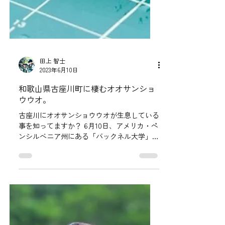
田上 智士
2023年6月10日
和歌山県古座川町に棲むオオサンショ
ウウオ。
古座川にオオサンショウウオが生息している
事を知ってますか？ 6月10日、アメリカ・ペ
ンシルベニア州にある「バックネル大学」の
学生３名が古座川町平井地区にオオサンショ
ウウオの調査の為に来ています。 アメリカ
には日本オオサンショウウオより小型のヘル
ベンダー（アメリカオオサンショ...