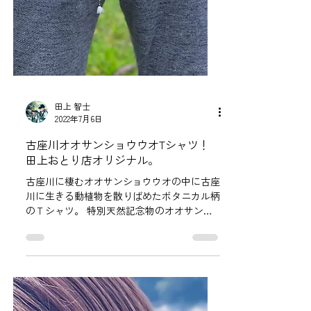
田上 智士
2022年7月6日
古座川オオサンショウウオTシャツ！
田上おとり店オリジナル。
古座川に棲むオオサンショウウオの中に古座
川に生きる動植物を散りばめたボタニカル柄
のＴシャツ。 特別天然記念物のオオサンシ
ョウウオをアンブレラ種ととらえ、オオサン