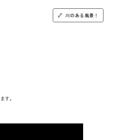
川のある風景！
します。