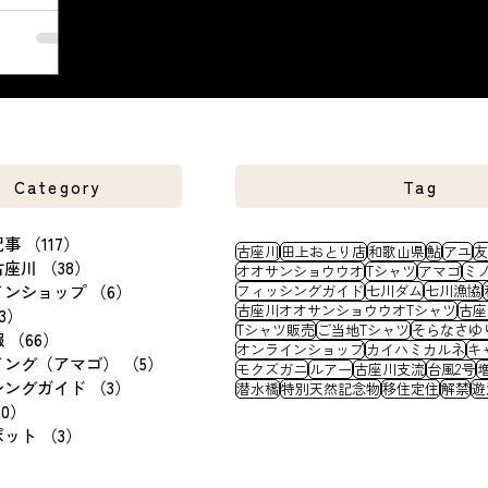
みの販売とな
にもオリジナ
。 こちらは
も販売して
いたしま
Category
Tag
記事
（117）
117件の記事
古座川
田上おとり店
和歌山県
鮎
アユ
友
古座川
（38）
38件の記事
オオサンショウウオ
Tシャツ
アマゴ
ミ
インショップ
（6）
6件の記事
フィッシングガイド
七川ダム
七川漁協
古座川オオサンショウウオTシャツ
古座
3）
13件の記事
Tシャツ販売
ご当地Tシャツ
そらなさゆ
報
（66）
66件の記事
オンラインショップ
カイハミカルネ
キ
イング（アマゴ）
（5）
5件の記事
モクズガニ
ルアー
古座川支流
台風2号
シングガイド
（3）
3件の記事
潜水橋
特別天然記念物
移住定住
解禁
遊
70）
70件の記事
ポット
（3）
3件の記事