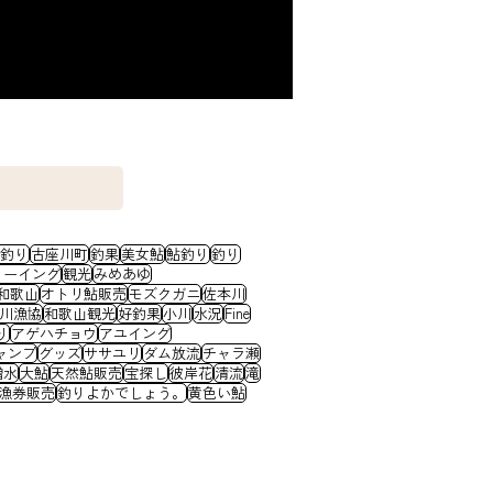
釣り
古座川町
釣果
美女鮎
鮎釣り
釣り
ノーイング
観光
みめあゆ
和歌山
オトリ鮎販売
モズクガニ
佐本川
川漁協
和歌山観光
好釣果
小川
水況
Fine
り
アゲハチョウ
アユイング
ャンプ
グッズ
ササユリ
ダム放流
チャラ瀬
増水
大鮎
天然鮎販売
宝探し
彼岸花
清流
滝
漁券販売
釣りよかでしょう。
黄色い鮎