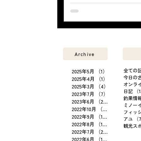
カーです。 田上おとり店店舗内の
ります。 田上おとり店ではその他
ルTシャツの販売も行っております
田上おとり店オンラインショップで
おりますのでどうぞよろしくお願い
す。...
Archive
全ての
2025年5月
（1）
1件の記事
今日の
2025年4月
（1）
1件の記事
オンラ
2025年3月
（4）
4件の記事
日記
（1
2023年7月
（7）
7件の記事
釣果情
2023年6月
（25）
25件の記事
ミノー
2022年10月
（3）
3件の記事
フィッ
2022年9月
（15）
15件の記事
アユ
（
2022年8月
（10）
10件の記事
観光ス
2022年7月
（23）
23件の記事
2022年6月
（19）
19件の記事