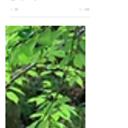
ダム湖からのノボリ狙い。和歌山県古座川上
流七川ダム上。