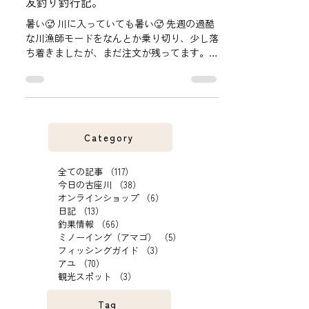
パラダイスを探して！和歌山県古座川
友釣り釣行記。
暑い🥵 川に入っていても暑い🥵 先週の過酷
な川漁師モードをなんとか乗り切り、少し落
ち着きましたが、まだ注文が残ってます。
昨日は、お客様と2人で1時間ほど竿を出しま
したが、私が2匹、お客様が1匹・・・ 不貞
腐れて昼から寝てました🤣...
Category
全ての記事
（117）
117件の記事
今日の古座川
（38）
38件の記事
オンラインショップ
（6）
6件の記事
日記
（13）
13件の記事
釣果情報
（66）
66件の記事
ミノーイング（アマゴ）
（5）
5件の記事
フィッシングガイド
（3）
3件の記事
アユ
（70）
70件の記事