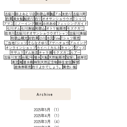
観光スポット
（3）
3件の記事
Tag
古座川
田上おとり店
和歌山県
鮎
アユ
友釣り
古座川町
釣果
美女鮎
鮎釣り
釣り
オオサンショウウオ
Tシャツ
アマゴ
ミノーイング
観光
みめあゆ
フィッシングガイド
七川ダム
七川漁協
和歌山
オトリ鮎販売
モズクガニ
佐本川
古座川オオサンショウウオTシャツ
古座川漁協
和歌山観光
好釣果
小川
水況
Fine
Tシャツ販売
ご当地Tシャツ
そらなさゆり
アゲハチョウ
アユイング
オンラインショップ
カイハミカルネ
キャンプ
グッズ
ササユリ
ダム放流
チャラ瀬
モクズガニ
ルアー
古座川支流
台風2号
増水
大鮎
天然鮎販売
宝探し
彼岸花
清流
滝
潜水橋
特別天然記念物
移住定住
解禁
遊漁券販売
釣りよかでしょう。
黄色い鮎
Archive
2025年5月
（1）
1件の記事