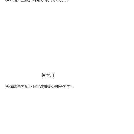
佐本川、三尾川も濁りが出ています。
佐本川
画像は全て6月9日12時前後の様子です。