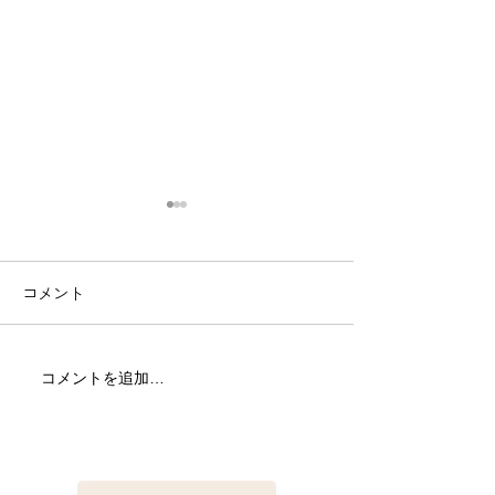
コメント
古座川の水況。和歌山県
今期初の小川へ
コメントを追加…
古座川町での鮎釣り情
県古座川友釣り
報。