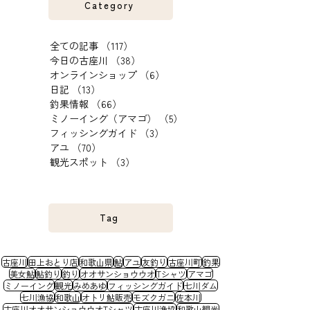
Category
全ての記事
（117）
117件の記事
今日の古座川
（38）
38件の記事
オンラインショップ
（6）
6件の記事
日記
（13）
13件の記事
釣果情報
（66）
66件の記事
ミノーイング（アマゴ）
（5）
5件の記事
フィッシングガイド
（3）
3件の記事
アユ
（70）
70件の記事
観光スポット
（3）
3件の記事
Tag
古座川
田上おとり店
和歌山県
鮎
アユ
友釣り
古座川町
釣果
美女鮎
鮎釣り
釣り
オオサンショウウオ
Tシャツ
アマゴ
ミノーイング
観光
みめあゆ
フィッシングガイド
七川ダム
七川漁協
和歌山
オトリ鮎販売
モズクガニ
佐本川
古座川オオサンショウウオTシャツ
古座川漁協
和歌山観光