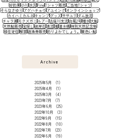
好釣果
小川
水況
Fine
Tシャツ販売
ご当地Tシャツ
そらなさゆり
アゲハチョウ
アユイング
オンラインショップ
カイハミカルネ
キャンプ
グッズ
ササユリ
ダム放流
チャラ瀬
モクズガニ
ルアー
古座川支流
台風2号
増水
大鮎
天然鮎販売
宝探し
彼岸花
清流
滝
潜水橋
特別天然記念物
移住定住
解禁
遊漁券販売
釣りよかでしょう。
黄色い鮎
Archive
2025年5月
（1）
1件の記事
2025年4月
（1）
1件の記事
2025年3月
（4）
4件の記事
2023年7月
（7）
7件の記事
2023年6月
（25）
25件の記事
2022年10月
（3）
3件の記事
2022年9月
（15）
15件の記事
2022年8月
（10）
10件の記事
2022年7月
（23）
23件の記事
2022年6月
（19）
19件の記事