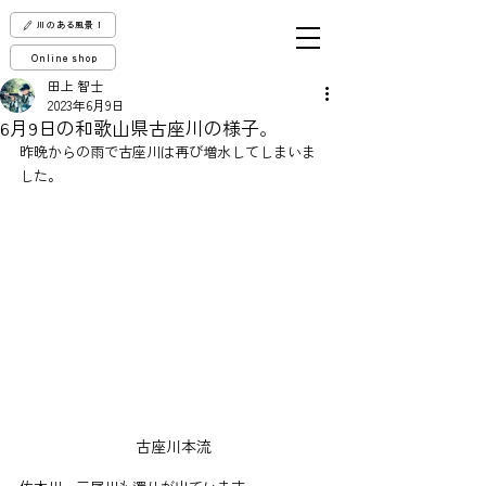
川のある風景！
Online shop
田上 智士
2023年6月9日
6月9日の和歌山県古座川の様子。
昨晩からの雨で古座川は再び増水してしまいま
した。
古座川本流