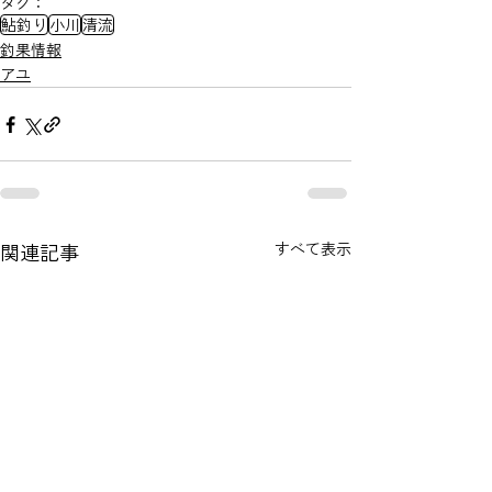
タグ：
鮎釣り
小川
清流
釣果情報
アユ
関連記事
すべて表示