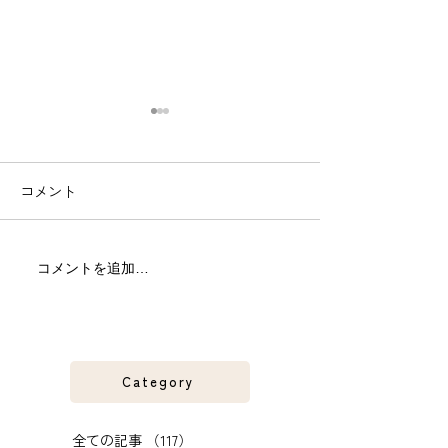
コメント
今日も古座川支流の佐本
古座川支流の佐
コメントを追加…
川へ。和歌山県古座川。
紀の友釣り河川
Category
全ての記事
（117）
117件の記事