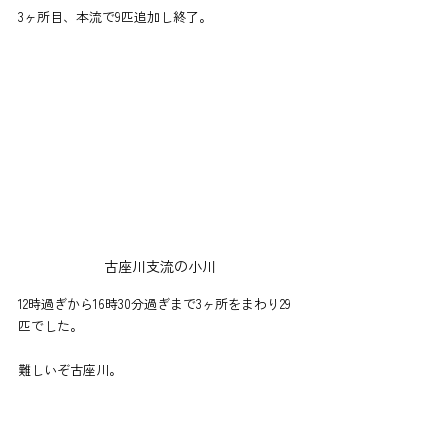
3ヶ所目、本流で9匹追加し終了。
古座川支流の小川
12時過ぎから16時30分過ぎまで3ヶ所をまわり29
匹でした。
難しいぞ古座川。