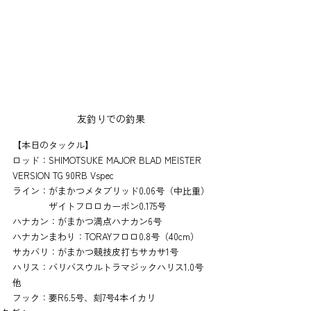
友釣りでの釣果
【本日のタックル】
ロッド：SHIMOTSUKE MAJOR BLAD MEISTER 
VERSION TG 90RB Vspec
ライン：がまかつメタブリッド0.06号（中比重）
　　　　ザイトフロロカーボン0.175号
ハナカン：がまかつ満点ハナカン6号
ハナカンまわり：TORAYフロロ0.8号（40cm）
サカバリ：がまかつ競技皮打ちサカサ1号
ハリス：バリバスウルトラマジックハリス1.0号
他
フック：要R6.5号、刻7号4本イカリ