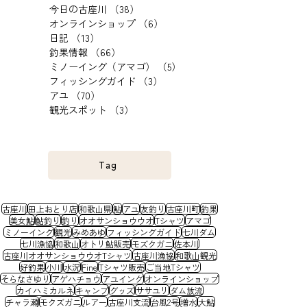
今日の古座川
（38）
38件の記事
オンラインショップ
（6）
6件の記事
日記
（13）
13件の記事
釣果情報
（66）
66件の記事
ミノーイング（アマゴ）
（5）
5件の記事
フィッシングガイド
（3）
3件の記事
アユ
（70）
70件の記事
観光スポット
（3）
3件の記事
Tag
古座川
田上おとり店
和歌山県
鮎
アユ
友釣り
古座川町
釣果
美女鮎
鮎釣り
釣り
オオサンショウウオ
Tシャツ
アマゴ
ミノーイング
観光
みめあゆ
フィッシングガイド
七川ダム
七川漁協
和歌山
オトリ鮎販売
モズクガニ
佐本川
古座川オオサンショウウオTシャツ
古座川漁協
和歌山観光
好釣果
小川
水況
Fine
Tシャツ販売
ご当地Tシャツ
そらなさゆり
アゲハチョウ
アユイング
オンラインショップ
カイハミカルネ
キャンプ
グッズ
ササユリ
ダム放流
チャラ瀬
モクズガニ
ルアー
古座川支流
台風2号
増水
大鮎