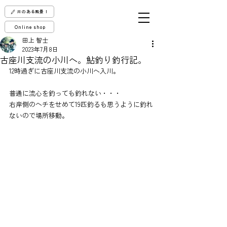
川のある風景！
Online shop
田上 智士
2023年7月8日
古座川支流の小川へ。鮎釣り釣行記。
12時過ぎに古座川支流の小川へ入川。
普通に流心を釣っても釣れない・・・
右岸側のヘチをせめて19匹釣るも思うように釣れ
ないので場所移動。