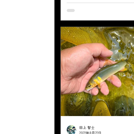
り泳がせは下手。 1ヶ所目は約2時間3
終了。 ヘチをうまく上へ泳がす事
れるはずと、出来もしないのに粘って
田上 智士
2022年8月22日