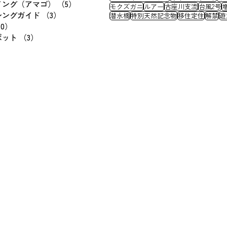
イング（アマゴ）
（5）
5件の記事
モクズガニ
ルアー
古座川支流
台風2号
シングガイド
（3）
3件の記事
潜水橋
特別天然記念物
移住定住
解禁
遊
70）
70件の記事
ポット
（3）
3件の記事