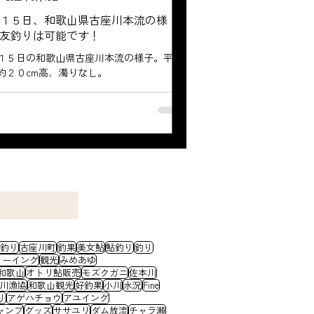
１５日、和歌山県古座川本流の様
友釣りは可能です！
１５日の和歌山県古座川本流の様子。平水
約２０cm高、濁りなし。
釣り
古座川町
釣果
美女鮎
鮎釣り
釣り
ノーイング
観光
みめあゆ
和歌山
オトリ鮎販売
モズクガニ
佐本川
川漁協
和歌山観光
好釣果
小川
水況
Fine
り
アゲハチョウ
アユイング
ャンプ
グッズ
ササユリ
ダム放流
チャラ瀬