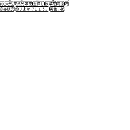
増水
大鮎
天然鮎販売
宝探し
彼岸花
清流
滝
漁券販売
釣りよかでしょう。
黄色い鮎