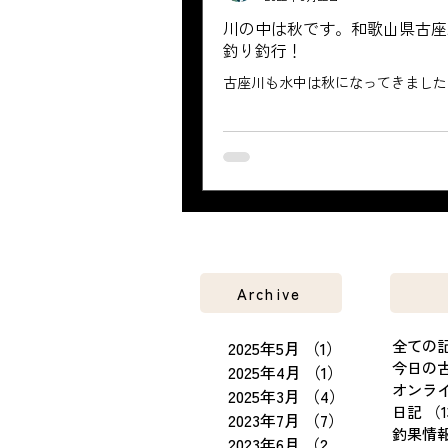
川の中は秋です。和歌山県古座
釣り釣行！
古座川も水中は秋になってきました
Archive
全ての
2025年5月
（1）
1件の記事
今日の
2025年4月
（1）
1件の記事
オンラ
2025年3月
（4）
4件の記事
日記
（1
2023年7月
（7）
7件の記事
釣果情
2023年6月
（25）
25件の記事