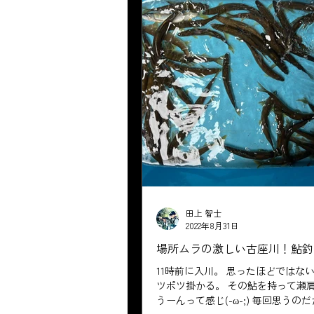
田上 智士
2022年8月31日
場所ムラの激しい古座川！鮎釣
11時前に入川。 思ったほどではな
ツポツ掛かる。 その鮎を持って瀬
うーんって感じ(-ω-;) 毎回思うの