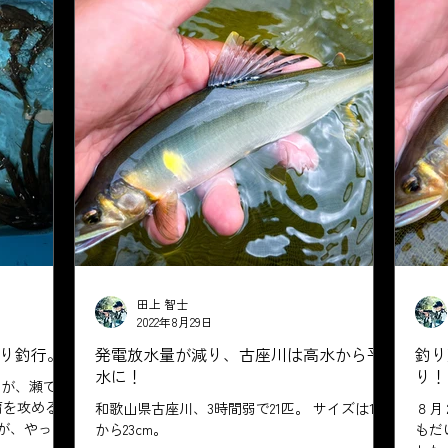
田上 智士
2022年8月29日
り釣行。
発電放水量が減り、古座川は高水から平
釣り
水に！
り！
いが、瀬でポ
肩を攻めるも
和歌山県古座川、3時間弱で21匹。 サイズは15
８月
だが、やっぱ
から23cm。
もだ