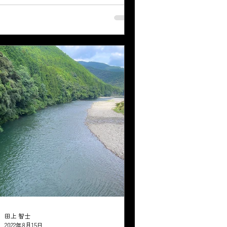
。 １１時３０分入川。 上流の瀬に行くた
瀬肩を渡ろうとすると、黄色い鮎が数匹見
。 少し川に入ったところで立ち止まりそこ
を伸ばす。 オトリ鮎にハナカンを通し送り
...
田上 智士
2022年8月15日