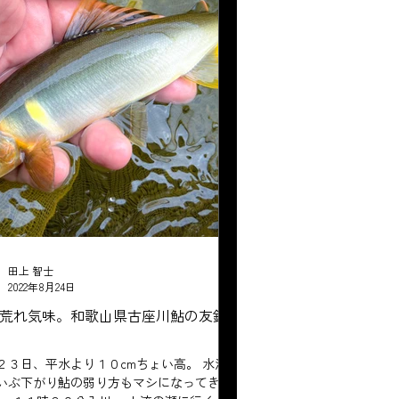
田上 智士
2022年8月24日
荒れ気味。和歌山県古座川鮎の友釣
２３日、平水より１０cmちょい高。 水温
いぶ下がり鮎の弱り方もマシになってきま