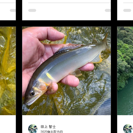
0分18匹で
した
が出来れば釣
めに
しまい...
える
で竿
出す。
田上 智士
2022年8月19日