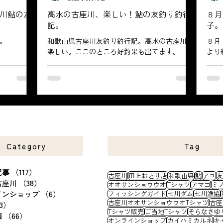
川鮎の友
高水の古座川、楽しい！鮎の友釣り釣行
８月
記。
子。
。
和歌山県古座川友釣り釣行記。高水の古座川は
８月
楽しい。ここのところ好釣果も出てます。
より
Category
Tag
記事
（117）
117件の記事
古座川
田上おとり店
和歌山県
鮎
アユ
友
古座川
（38）
38件の記事
オオサンショウウオ
Tシャツ
アマゴ
ミ
インショップ
（6）
6件の記事
フィッシングガイド
七川ダム
七川漁協
古座川オオサンショウウオTシャツ
古座
3）
13件の記事
Tシャツ販売
ご当地Tシャツ
そらなさゆ
報
（66）
66件の記事
オンラインショップ
カイハミカルネ
キ