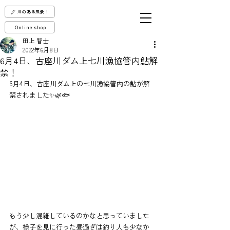
川のある風景！
Online shop
田上 智士
2022年6月8日
6月4日、古座川ダム上七川漁協管内鮎解
禁！
6月4日、古座川ダム上の七川漁協管内の鮎が解
禁されました✨🌿🐟
もう少し混雑しているのかなと思っていました
が、様子を見に行った昼過ぎは釣り人も少なか