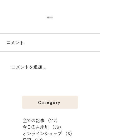
コメント
今日も古座川支流の佐本
古座川支流の佐
コメントを追加…
川へ。和歌山県古座川。
紀の友釣り河川
Category
全ての記事
（117）
117件の記事
今日の古座川
（38）
38件の記事
オンラインショップ
（6）
6件の記事