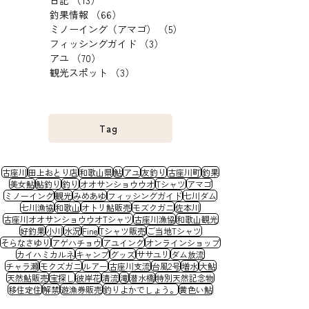
日記
（13）
13件の記事
釣果情報
（66）
66件の記事
ミノーイング（アマゴ）
（5）
5件の記事
フィッシングガイド
（3）
3件の記事
アユ
（70）
70件の記事
観光スポット
（3）
3件の記事
Tag
古座川
田上おとり店
和歌山県
鮎
アユ
友釣り
古座川町
釣果
美女鮎
鮎釣り
釣り
オオサンショウウオ
Tシャツ
アマゴ
ミノーイング
観光
みめあゆ
フィッシングガイド
七川ダム
七川漁協
和歌山
オトリ鮎販売
モズクガニ
佐本川
古座川オオサンショウウオTシャツ
古座川漁協
和歌山観光
好釣果
小川
水況
Fine
Tシャツ販売
ご当地Tシャツ
そらなさゆり
アゲハチョウ
アユイング
オンラインショップ
カイハミカルネ
キャンプ
グッズ
ササユリ
ダム放流
チャラ瀬
モクズガニ
ルアー
古座川支流
台風2号
増水
大鮎
天然鮎販売
宝探し
彼岸花
清流
滝
潜水橋
特別天然記念物
移住定住
解禁
遊漁券販売
釣りよかでしょう。
黄色い鮎