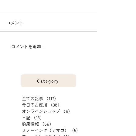
コメント
パラダイスを探して！和
今日も古座川支
コメントを追加…
歌山県古座川友釣り釣行
川へ。和歌山県
記。
Category
全ての記事
（117）
117件の記事
今日の古座川
（38）
38件の記事
オンラインショップ
（6）
6件の記事
日記
（13）
13件の記事
釣果情報
（66）
66件の記事
ミノーイング（アマゴ）
（5）
5件の記事