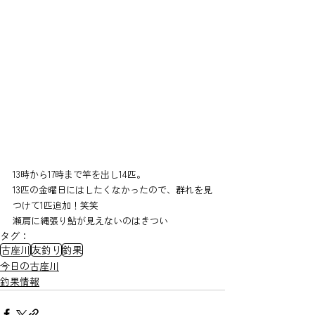
13時から17時まで竿を出し14匹。
13匹の金曜日にはしたくなかったので、群れを見
つけて1匹追加！笑笑
瀬肩に縄張り鮎が見えないのはきつい
タグ：
古座川
友釣り
釣果
今日の古座川
釣果情報