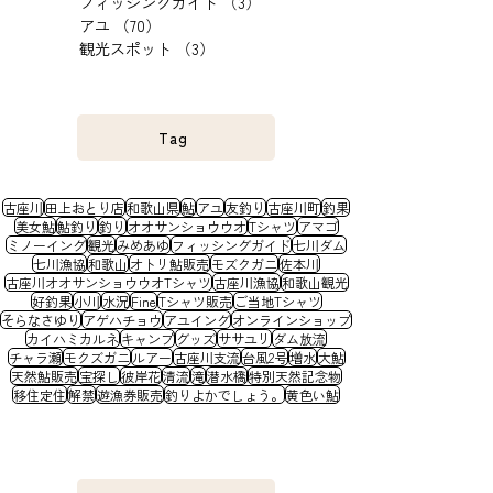
フィッシングガイド
（3）
3件の記事
アユ
（70）
70件の記事
観光スポット
（3）
3件の記事
Tag
古座川
田上おとり店
和歌山県
鮎
アユ
友釣り
古座川町
釣果
美女鮎
鮎釣り
釣り
オオサンショウウオ
Tシャツ
アマゴ
ミノーイング
観光
みめあゆ
フィッシングガイド
七川ダム
七川漁協
和歌山
オトリ鮎販売
モズクガニ
佐本川
古座川オオサンショウウオTシャツ
古座川漁協
和歌山観光
好釣果
小川
水況
Fine
Tシャツ販売
ご当地Tシャツ
そらなさゆり
アゲハチョウ
アユイング
オンラインショップ
カイハミカルネ
キャンプ
グッズ
ササユリ
ダム放流
チャラ瀬
モクズガニ
ルアー
古座川支流
台風2号
増水
大鮎
天然鮎販売
宝探し
彼岸花
清流
滝
潜水橋
特別天然記念物
移住定住
解禁
遊漁券販売
釣りよかでしょう。
黄色い鮎