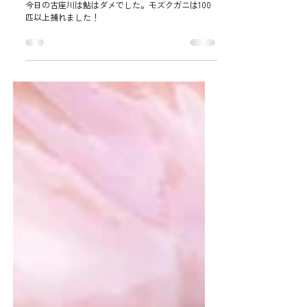
10月26日の古座川 鮎の釣果
今日の古座川は鮎はダメでした。モズクガニは100
匹以上捕れました！