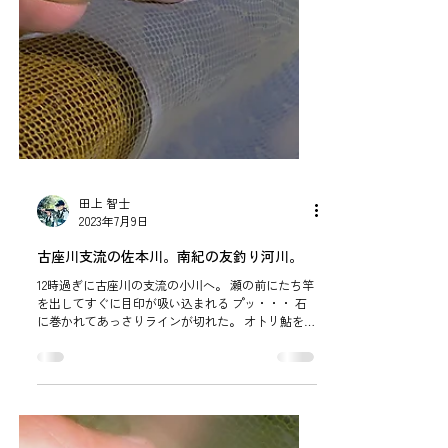
田上 智士
2023年7月9日
古座川支流の佐本川。南紀の友釣り河川。
12時過ぎに古座川の支流の小川へ。 瀬の前にたち竿
を出してすぐに目印が吸い込まれる プッ・・・ 石