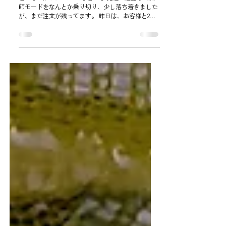
釣行記。
暑い🥵 川に入っていても暑い🥵 先週の過酷な川漁
師モードをなんとか乗り切り、少し落ち着きました
が、まだ注文が残ってます。 昨日は、お客様と2人
で1時間ほど竿を出しましたが、私が2匹、お客様が1
匹・・・ 不貞腐れて昼から寝てました🤣...