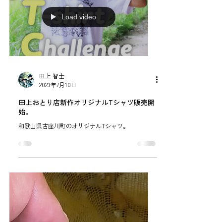
入ることの少ない支流に入ることが多い。...
Load video
田上 智士
2023年7月10日
田上おとり店新作オリジナルTシャツ販売開
始。
和歌山県古座川町のオリジナルTシャツ。