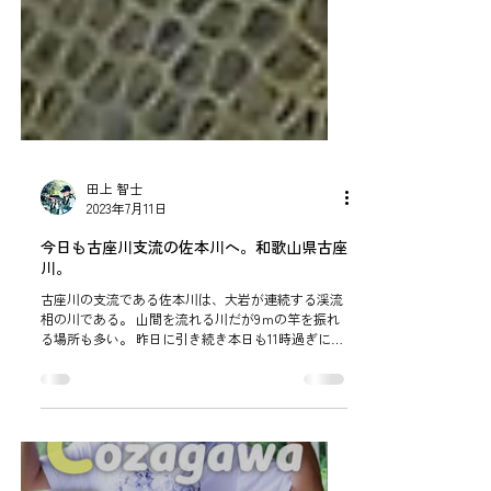
田上 智士
2023年7月11日
今日も古座川支流の佐本川へ。和歌山県古座
川。
古座川の支流である佐本川は、大岩が連続する渓流
相の川である。 山間を流れる川だが9ｍの竿を振れ
る場所も多い。 昨日に引き続き本日も11時過ぎに佐
本川へ入る。 別に本流で釣れないわけではないのだ
が、お客様の邪魔をするのも悪いので地元の人以外